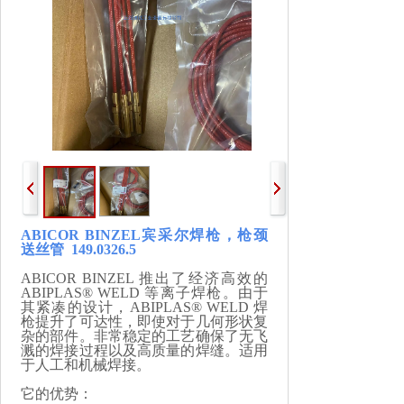
ABICOR BINZEL宾采尔
焊枪，
枪颈
送丝管
149.0326.5
ABICOR BINZEL 推出了经济高效的
ABIPLAS® WELD 等离子焊枪。由于
其紧凑的设计，ABIPLAS® WELD 焊
枪提升了可达性，即使对于几何形状复
杂的部件。非常稳定的工艺确保了无飞
溅的焊接过程以及高质量的焊缝。适用
于人工和机械焊接。
它的优势：