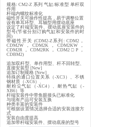
规格
: CM2-Z
系列 气缸
/
标准型 单杆双
作用
杆端内螺纹标准化
磁性开关可操作性提高，易于调整位置
设有单耳环型、耳轴型用摆动底座
设定了杆端安装件、摆动底座安装件的
型号
(
节省分别订购气缸和安装件的时
间
)
带磁性开关
(CDM2-Z
系列
: CDM2
，
CDM2W
，
CDM2K
，
CDM2KW
，
CDM2R
，
CDM2RK
，
CDM2
□
P
，
CDBM2)
追加双杆型、单作用型、杆不回转型、
直接安装型
[New]
追加订制规格
[New]
特殊的通口位置关系（
-XC3
）、不锈
钢材质（
-XC6
）、
耐粉尘气缸（
-XC4
）、耐热气缸（
-
XB6
）等
杆端安装件中带鱼眼接头已标准化
与现有产品可安装互换
种类丰富的安装件
可根据设置情况选择合适的安装连接方
式
安装自由度提高
追加带杆端安装件、摆动底座的型号