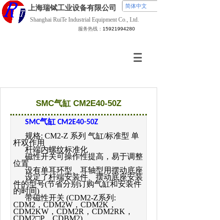
简体中文
上海瑞铽
工业设备有限公司
Shanghai RuiTe Industrial Equipment Co., Ltd.
服务热线：
15921994280
SMC气缸 CM2E40-50Z
气缸
SMC
CM2E40-50Z
规格
: CM2-Z
系列 气缸
/
标准型 单
杆双作用
杆端内螺纹标准化
磁性开关可操作性提高，易于调整
位置
设有单耳环型、耳轴型用摆动底座
设定了杆端安装件、摆动底座安装
件的型号
(
节省分别订购气缸和安装件
的时间
)
带磁性开关
(CDM2-Z
系列
:
CDM2
，
CDM2W
，
CDM2K
，
CDM2KW
，
CDM2R
，
CDM2RK
，
CDM2
□
P
，
CDBM2)