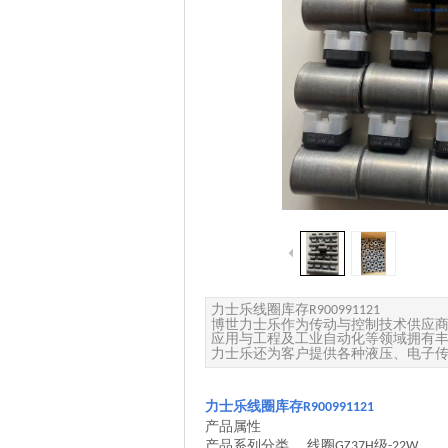
力士乐线圈库存
R900991121
博世力士乐作为传动与控制技术供应
应用与工程及工业自动化等领域拥有
力士乐还为客户提供各种液压、电子
力士乐线圈库存
R900991121
产品属性
产品系列分类
线圈
级
GZ37H
-22W